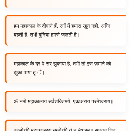
हम महाकाल के दीवाने हैं, रगों में हमारा खून नहीं, अग्नि
बहती है, तभी दुनिया हमसे जलती है।
महाकाल के दर पे सर झुकाया है, तभी तो इस ज़माने को
झुका पाया हू ँ।
ॐ नमो महाकालाय सर्वशक्तिमये, एकाक्षराय परमेश्वराय॥
कालोऽपि महाकालस्य नग्नोऽपि यं न भेषजम्॥ साक्षात् शिवं