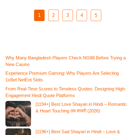
1
2
3
4
5
Why Many Bangladesh Players Check NG88 Before Trying a
New Casino
Experience Premium Gaming: Why Players Are Selecting
1xBet NetEnt Slots
From Real-Time Scores to Timeless Quotes: Designing High-
Engagement Hindi Quote Platforms
[1194+] Best Love Shayari in Hindi – Romantic
& Heart Touching लव शायरी (2026)
[1196+] Best Sad Shayari in Hindi – Love &