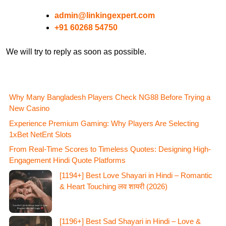
admin@linkingexpert.com
+91 60268 54750
We will try to reply as soon as possible.
Why Many Bangladesh Players Check NG88 Before Trying a
New Casino
Experience Premium Gaming: Why Players Are Selecting
1xBet NetEnt Slots
From Real-Time Scores to Timeless Quotes: Designing High-
Engagement Hindi Quote Platforms
[1194+] Best Love Shayari in Hindi – Romantic
& Heart Touching लव शायरी (2026)
[1196+] Best Sad Shayari in Hindi – Love &