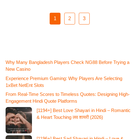
1
2
3
Why Many Bangladesh Players Check NG88 Before Trying a
New Casino
Experience Premium Gaming: Why Players Are Selecting
1xBet NetEnt Slots
From Real-Time Scores to Timeless Quotes: Designing High-
Engagement Hindi Quote Platforms
[1194+] Best Love Shayari in Hindi – Romantic
& Heart Touching लव शायरी (2026)
[1196+] Best Sad Shayari in Hindi – Love &